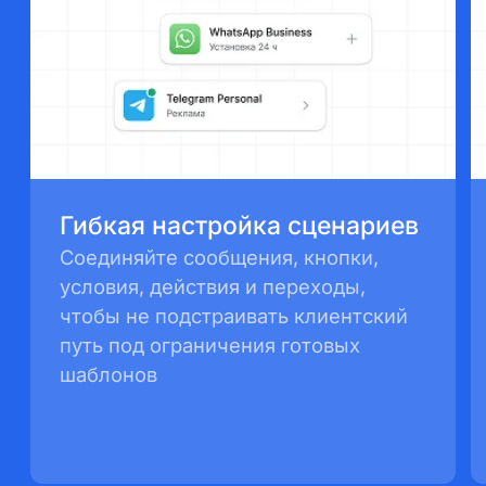
Гибкая настройка сценариев
Соединяйте сообщения, кнопки,
условия, действия
и переходы,
чтобы не подстраивать клиентский
путь
под ограничения готовых
шаблонов