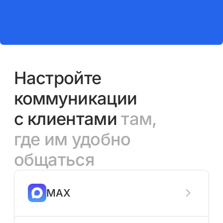
Настройте
коммуникации
с клиентами
там,
где им удобно
общаться
MAX