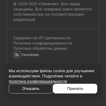
Help Center
© 2026 ООО «Омнитек». Все права
Виджеты
Контакты
защищены. Все товарные знаки являются
Mobile SDK
собственностью их соответствующих
Телефония
владельцев.
WhatsApp*
Instagram*
Facebook*
Сведения об ИТ-деятельности
Политика конфиденциальности
Политика обработки данных
Мы используем файлы cookie для улучшения
взаимодействия. Подробнее читайте в
политике конфиденциальности
Отказать
Принять
* Принадлежит компании «Meta», признанной
экстремистской и запрещённой на территории РФ